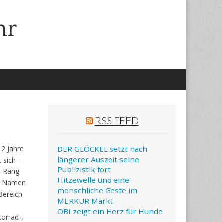
hr
RSS FEED
 2 Jahre
DER GLÖCKEL setzt nach
längerer Auszeit seine
ft sich –
Publizistik fort
 Rang
Hitzewelle und eine
d Namen
menschliche Geste im
Bereich
MERKUR Markt
OBI zeigt ein Herz für Hunde
orrad-,