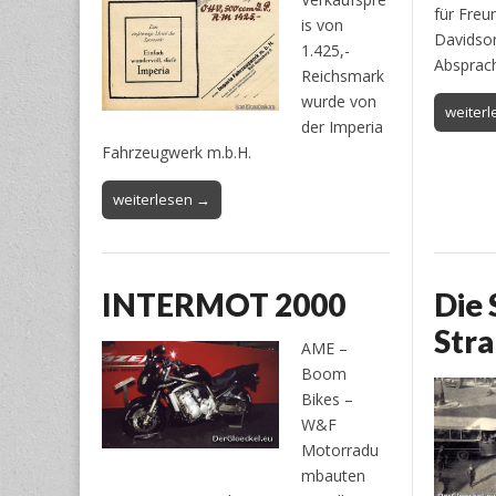
für Freu
is von
Davidson
1.425,-
Absprac
Reichsmark
wurde von
weiter
der Imperia
Fahrzeugwerk m.b.H.
weiterlesen →
INTERMOT 2000
Die 
Stra
AME –
Boom
Bikes –
W&F
Motorradu
mbauten