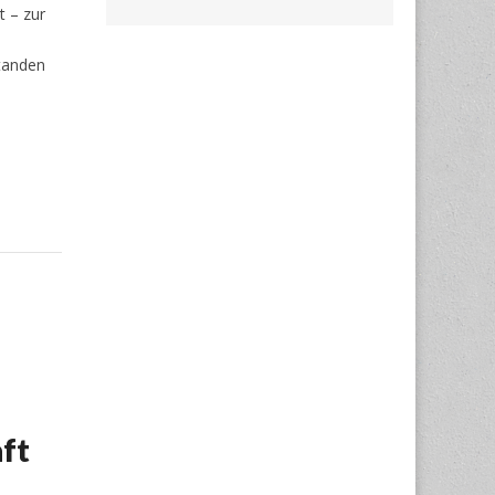
t – zur
tanden
aft