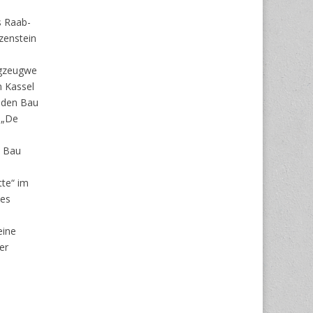
 Raab-
zenstein
gzeugwe
in Kassel
 den Bau
 „De
m Bau
tte“ im
des
eine
er