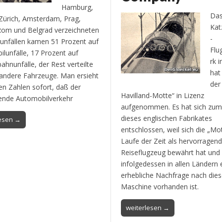
Hamburg,
Das
 Zürich, Amsterdam, Prag,
Kat
Rom und Belgrad verzeichneten
-
unfällen kamen 51 Prozent auf
Flu
lunfälle, 17 Prozent auf
rk 
ahnunfälle, der Rest verteilte
hat
 andere Fahrzeuge. Man ersieht
der
en Zahlen sofort, daß der
Havilland-Motte“ in Lizenz
nde Automobilverkehr
aufgenommen. Es hat sich zu
dieses englischen Fabrikates
lesen →
entschlossen, weil sich die „Mo
Laufe der Zeit als hervorragen
Reiseflugzeug bewährt hat und
infolgedessen in allen Ländern 
erhebliche Nachfrage nach dies
Maschine vorhanden ist.
weiterlesen →