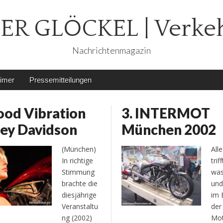
ER GLÖCKEL | Verke
Nachrichtenmagazin
timer
Pressemitteilungen
ood Vibration
3. INTERMOT
ley Davidson
München 2002
(München)
Alle
In richtige
trif
Stimmung
was
brachte die
un
diesjährige
im 
Veranstaltu
der
ng (2002)
Mot