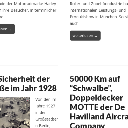
nde der Motorradmarke Harley
Roller- und Zubehörindustrie ha
 ihre Besucher. In terminlicher
internationalen Leistungs- und
he
Produktshow in München. So s
auch
lesen →
weiterlesen →
Sicherheit der
50000 Km auf
ße im Jahr 1928
“Schwalbe”,
Doppeldecker
Von den im
MOTTE der De
Jahre 1927
in den
Havilland Aircr
Großstädter
Company
n Berlin,