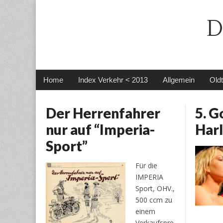
D
Main
Skip
Home
Index Verkehr < 2013
Allgemein
Old
menu
to
content
Der Herrenfahrer
5. G
nur auf “Imperia-
Har
Sport”
Für die
IMPERIA
Sport, OHV.,
500 ccm zu
einem
Verkaufspre