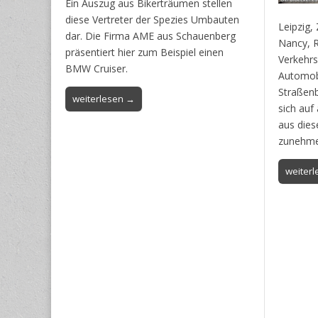
Ein Auszug aus Bikerträumen stellen
diese Vertreter der Spezies Umbauten
Leipzig,
dar. Die Firma AME aus Schauenberg
Nancy, 
präsentiert hier zum Beispiel einen
Verkehrs
BMW Cruiser.
Automobi
Straßenb
weiterlesen →
sich auf
aus dies
zunehme
weiter