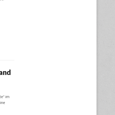
land
te“ im
eine