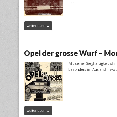
das…
weiterlesen →
Opel der grosse Wurf – M
Mit seiner Sieghaftigkeit o
besonders im Ausland – wo a
weiterlesen →