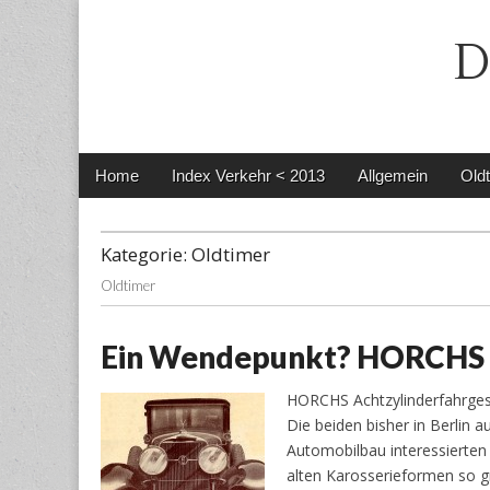
D
Main
Skip
Home
Index Verkehr < 2013
Allgemein
Old
menu
to
content
Kategorie:
Oldtimer
Oldtimer
Ein Wendepunkt? HORCHS 
HORCHS Achtzylinderfahrges
Die beiden bisher in Berlin 
Automobilbau interessierte
alten Karosserieformen so g