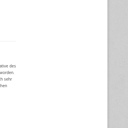
ative des
 worden.
ch sehr
chen