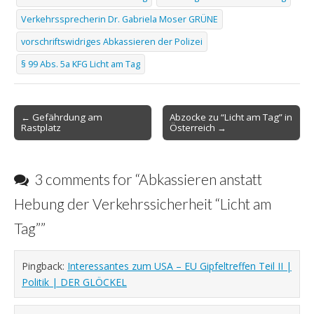
Verkehrssprecherin Dr. Gabriela Moser GRÜNE
vorschriftswidriges Abkassieren der Polizei
§ 99 Abs. 5a KFG Licht am Tag
Post
← Gefährdung am
Abzocke zu “Licht am Tag” in
Rastplatz
Österreich →
navigation
3 comments for “
Abkassieren anstatt
Hebung der Verkehrssicherheit “Licht am
Tag”
”
Pingback:
Interessantes zum USA – EU Gipfeltreffen Teil II |
Politik | DER GLÖCKEL