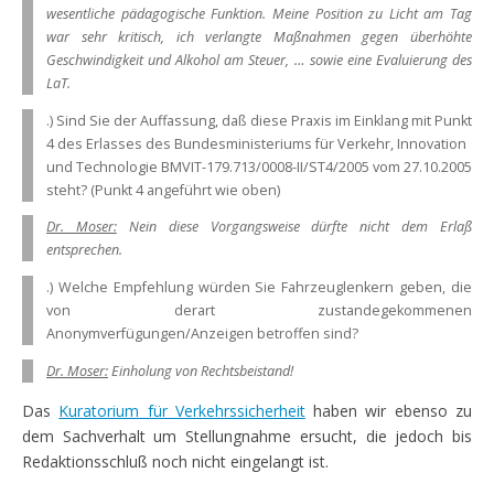
wesentliche pädagogische Funktion. Meine Position zu Licht am Tag
war sehr kritisch, ich verlangte Maßnahmen gegen überhöhte
Geschwindigkeit und Alkohol am Steuer, … sowie eine Evaluierung des
LaT.
.) Sind Sie der Auffassung, daß diese Praxis im Einklang mit Punkt
4 des Erlasses des Bundesministeriums für Verkehr, Innovation
und Technologie BMVIT-179.713/0008-II/ST4/2005 vom 27.10.2005
steht? (Punkt 4 angeführt wie oben)
Dr. Moser:
Nein diese Vorgangsweise dürfte nicht dem Erlaß
entsprechen.
.) Welche Empfehlung würden Sie Fahrzeuglenkern geben, die
von derart zustandegekommenen
Anonymverfügungen/Anzeigen betroffen sind?
Dr. Moser:
Einholung von Rechtsbeistand!
Das
Kuratorium für Verkehrssicherheit
haben wir ebenso zu
dem Sachverhalt um Stellungnahme ersucht, die jedoch bis
Redaktionsschluß noch nicht eingelangt ist.